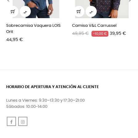
‹
›


Sobrecamisa Vaquera LOIS
Camisa V&L Carrussel
Orit
Precio
Precio
49,95 €
39,95 €
-10,00 €
Precio
44,95 €
regular
HORARIO DE APERTURA Y ATENCIÓN AL CLIENTE
Lunes a Viernes: 9:30–13:30 y 17:30–21:00
Sábados: 10:00-14:00
Facebook
Instagram