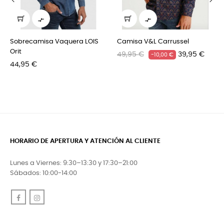
‹
›


Sobrecamisa Vaquera LOIS
Camisa V&L Carrussel
Orit
Precio
Precio
49,95 €
39,95 €
-10,00 €
Precio
44,95 €
regular
HORARIO DE APERTURA Y ATENCIÓN AL CLIENTE
Lunes a Viernes: 9:30–13:30 y 17:30–21:00
Sábados: 10:00-14:00
Facebook
Instagram