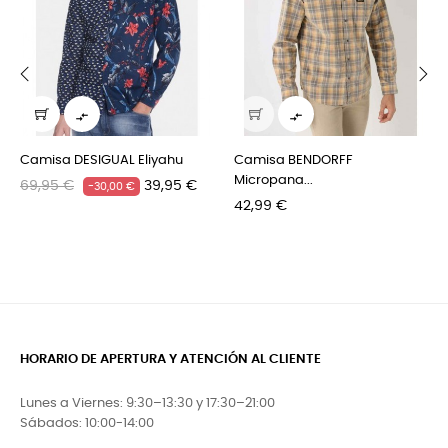
‹
›


Camisa DESIGUAL Eliyahu
Camisa BENDORFF
Micropana...
Precio
Precio
69,95 €
39,95 €
-30,00 €
Precio
regular
42,99 €
HORARIO DE APERTURA Y ATENCIÓN AL CLIENTE
Lunes a Viernes: 9:30–13:30 y 17:30–21:00
Sábados: 10:00-14:00