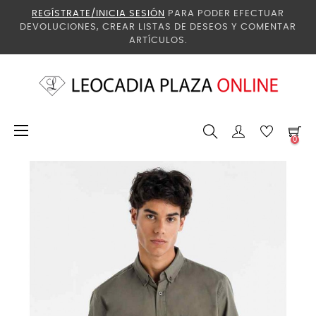
REGÍSTRATE/INICIA SESIÓN
PARA PODER EFECTUAR
DEVOLUCIONES, CREAR LISTAS DE DESEOS Y COMENTAR
ARTÍCULOS.
Navegación
☰
0
de
palanca